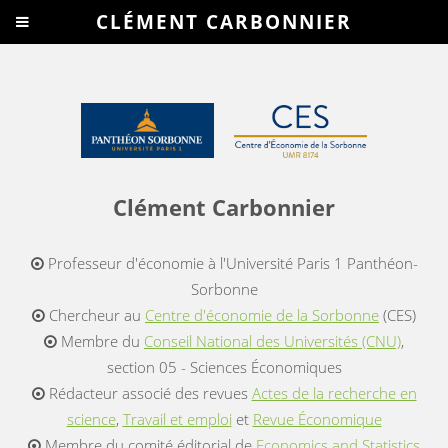
CLÉMENT CARBONNIER
Clément Carbonnier
Professeur d'économie à l'Université Paris 1 Panthéon-
Sorbonne
Chercheur au
Centre d'économie de la Sorbonne
(CES)
Membre du
Conseil National des Universités (CNU)
,
section 05 - Sciences Économiques
Rédacteur associé des revues
Actes de la recherche en
science
,
Travail et emploi
et
Revue Économique
Membre du comité éditorial de
Economics and Statistics